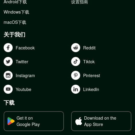
Android下载
设置指南
Windows下载
macOS下载
关于我们
Facebook
Reddit
Twitter
Tiktok
Instagram
Pinterest
Youtube
Linkedln
下载
Get it on
Download on the
Google Play
App Store