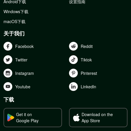
Android下载
设置指南
Windows下载
macOS下载
关于我们
Facebook
Reddit
Twitter
Tiktok
Instagram
Pinterest
Youtube
Linkedln
下载
Get it on
Download on the
Google Play
App Store