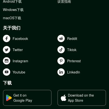
Android下载
设置指南
Windows下载
macOS下载
关于我们
Facebook
Reddit
Twitter
Tiktok
Instagram
Pinterest
Youtube
Linkedln
下载
Get it on
Download on the
Google Play
App Store