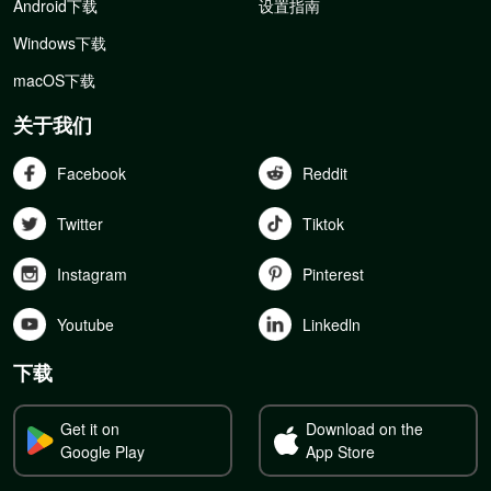
Android下载
设置指南
Windows下载
macOS下载
关于我们
Facebook
Reddit
Twitter
Tiktok
Instagram
Pinterest
Youtube
Linkedln
下载
Get it on
Download on the
Google Play
App Store