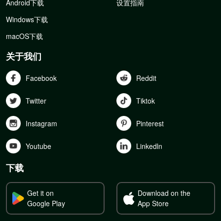
Android下载
设置指南
Windows下载
macOS下载
关于我们
Facebook
Reddit
Twitter
Tiktok
Instagram
Pinterest
Youtube
Linkedln
下载
Get it on
Download on the
Google Play
App Store